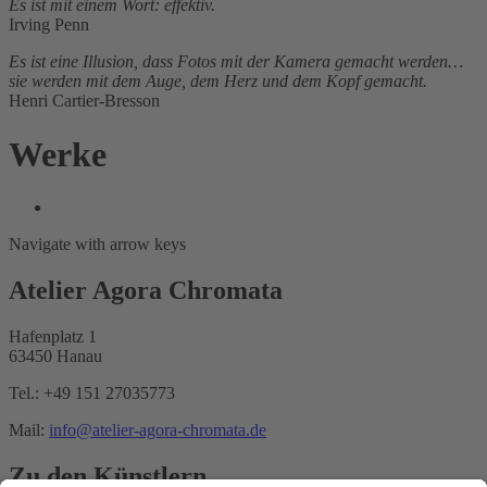
Es ist mit einem Wort: effektiv.
Irving Penn
Es ist eine Illusion, dass Fotos mit der Kamera gemacht werden…
sie werden mit dem Auge, dem Herz und dem Kopf gemacht.
Henri Cartier-Bresson
Werke
Navigate with arrow keys
Atelier Agora Chromata
Hafenplatz 1
63450 Hanau
Tel.: +49 151 27035773
Mail:
info@atelier-agora-chromata.de
Zu den Künstlern